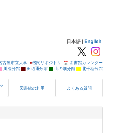
日本語
|
English
名古屋市立大学
●
機関リポジトリ
図書館カレンダー
川澄分館
田辺通分館
山の畑分館
北千種分館
ッ
図書館の利用
よくある質問