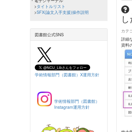
・電子ジャーナル
>
タイトルリスト
>
SFX(論文入手支援)操作説明
し
カテ
図書館公式SNS
詳細
資料
学術情報部門（図書館）X運用方針
学術情報部門（図書館）
Instagram運用方針
他大