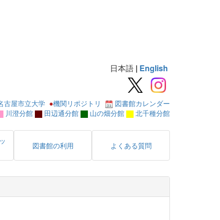
日本語
|
English
名古屋市立大学
●
機関リポジトリ
図書館カレンダー
川澄分館
田辺通分館
山の畑分館
北千種分館
ッ
図書館の利用
よくある質問