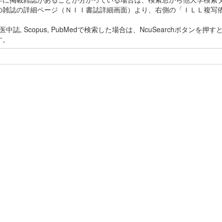
の雑誌の詳細ページ（ＮＩＩ書誌詳細画面）より、右側の「ＩＬＬ複写
ii, 医中誌, Scopus, PubMedで検索した場合は、NcuSearchボ
す。