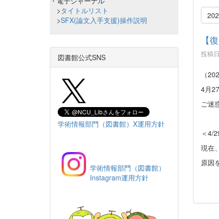
・電子ジャーナル
>
タイトルリスト
20
>
SFX(論文入手支援)操作説明
【復
投稿日時
図書館公式SNS
（202
4月2
ご迷
学術情報部門（図書館）X運用方針
＜4/
現在、
原因
学術情報部門（図書館）
Instagram運用方針