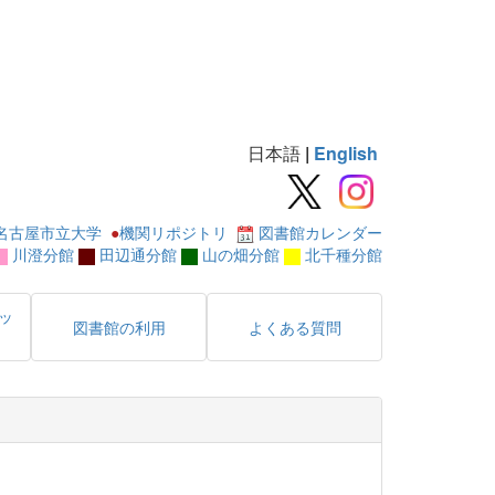
日本語
|
English
名古屋市立大学
●
機関リポジトリ
図書館カレンダー
川澄分館
田辺通分館
山の畑分館
北千種分館
ッ
図書館の利用
よくある質問