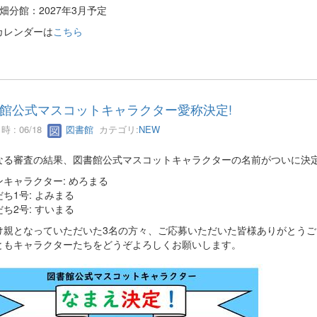
畑分館：2027年3月予定
カレンダーは
こちら
館公式マスコットキャラクター愛称決定!
 : 06/18
図書館
カテゴリ:
NEW
なる審査の結果、図書館公式マスコットキャラクターの名前がついに決定
ンキャラクター: めろまる
ち1号: よみまる
ち2号: すいまる
け親となっていただいた3名の方々、ご応募いただいた皆様ありがとうご
ともキャラクターたちをどうぞよろしくお願いします。