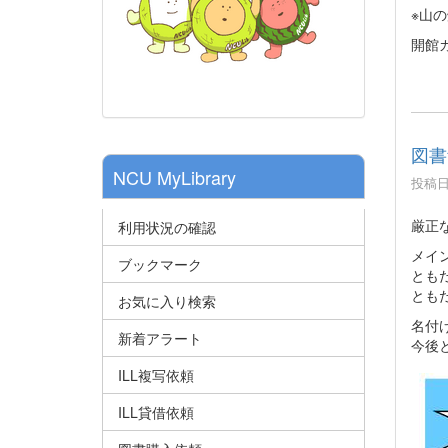
※山の
開館
図書
NCU MyLibrary
投稿日時
厳正
利用状況の確認
メイ
ブックマーク
ともだ
ともだ
お気に入り検索
名付
新着アラート
今後
ILL複写依頼
ILL貸借依頼