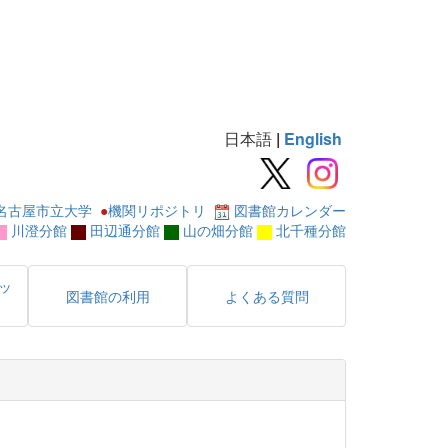
日本語
|
English
名古屋市立大学
●
機関リポジトリ
図書館カレンダー
川澄分館
田辺通分館
山の畑分館
北千種分館
ッ
図書館の利用
よくある質問