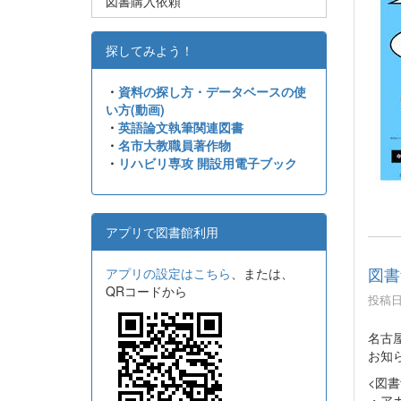
図書購入依頼
探してみよう！
・
資料の探し方・データベースの使
い方(動画)
・
英語論文執筆関連図書
・
名市大教職員著作物
・
リハビリ専攻 開設用電子ブック
アプリで図書館利用
図書
アプリの設定はこちら
、または、
QRコードから
投稿日時
名古
お知
<図書
・ア