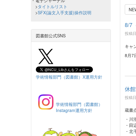
・電子ジャーナル
>
タイトルリスト
NE
>
SFX(論文入手支援)操作説明
8/
投稿日時
図書館公式SNS
キャ
8月
学術情報部門（図書館）X運用方針
休館
投稿日時
学術情報部門（図書館）
蔵書
Instagram運用方針
・川澄分
・田辺通
・北千種