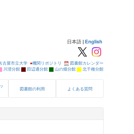
日本語
|
English
名古屋市立大学
●
機関リポジトリ
図書館カレンダー
川澄分館
田辺通分館
山の畑分館
北千種分館
ッ
図書館の利用
よくある質問