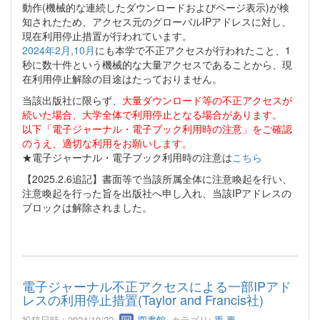
動作(機械的な連続したダウンロードおよびページ表示)が検
知されたため、アクセス元のグローバルIPアドレスに対し、
現在利用停止措置が行われています。
2024年2月,10月
にも本学で不正アクセスが行われたこと、1
秒に数十件という機械的な大量アクセスであることから、現
在利用停止解除の目途はたっておりません。
当該出版社に限らず、
大量ダウンロード等の不正アクセスが
続いた場合、大学全体で利用停止となる場合があります。
以下「電子ジャーナル・電子ブック利用時の注意」をご確認
のうえ、適切な利用をお願いします。
★電子ジャーナル・電子ブック利用時の注意は
こちら
【2025.2.6追記】書面等で当該所属全体に注意喚起を行い、
注意喚起を行った旨を出版社へ申し入れ、当該IPアドレスの
ブロックは解除されました。
電子ジャーナル不正アクセスによる一部IPアド
レスの利用停止措置(Taylor and Francis社)
投稿日時 : 2024/10/22
図書館
カテゴリ:
重 要