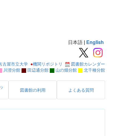
日本語
|
English
名古屋市立大学
●
機関リポジトリ
図書館カレンダー
川澄分館
田辺通分館
山の畑分館
北千種分館
ッ
図書館の利用
よくある質問