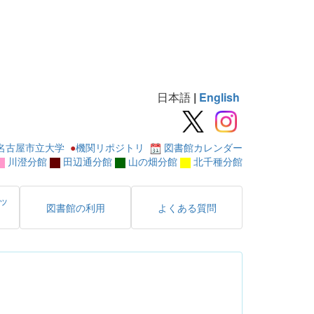
日本語
|
English
名古屋市立大学
●
機関リポジトリ
図書館カレンダー
川澄分館
田辺通分館
山の畑分館
北千種分館
ッ
図書館の利用
よくある質問