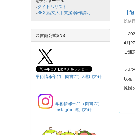
・電子ジャーナル
>
タイトルリスト
【復
>
SFX(論文入手支援)操作説明
投稿日時
（202
図書館公式SNS
4月2
ご迷
＜4/
学術情報部門（図書館）X運用方針
現在、
原因
学術情報部門（図書館）
Instagram運用方針