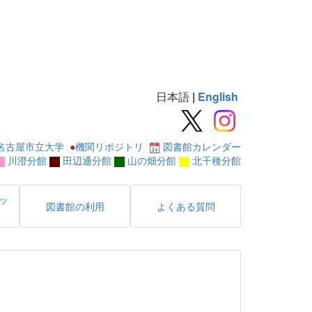
日本語
|
English
名古屋市立大学
●
機関リポジトリ
図書館カレンダー
川澄分館
田辺通分館
山の畑分館
北千種分館
ッ
図書館の利用
よくある質問