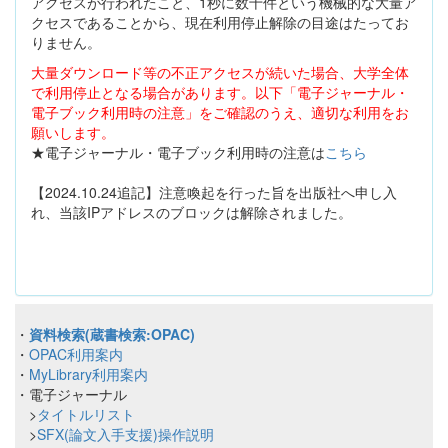
アクセスが行われたこと、1秒に数十件という機械的な大量ア
クセスであることから、現在利用停止解除の目途はたってお
りません。
大量ダウンロード等の不正アクセスが続いた場合、大学全体
で利用停止となる場合があります。以下「電子ジャーナル・
電子ブック利用時の注意」をご確認のうえ、適切な利用をお
願いします。
★電子ジャーナル・電子ブック利用時の注意は
こちら
【2024.10.24追記】注意喚起を行った旨を出版社へ申し入
れ、当該IPアドレスのブロックは解除されました。
・
資料検索(蔵書検索:OPAC)
・
OPAC利用案内
・
MyLibrary利用案内
・電子ジャーナル
>
タイトルリスト
>
SFX(論文入手支援)操作説明