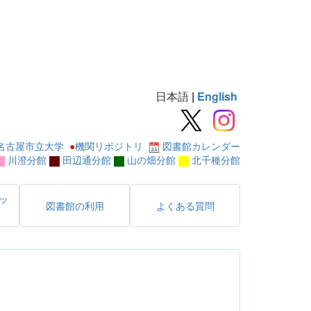
日本語
|
English
名古屋市立大学
●
機関リポジトリ
図書館カレンダー
川澄分館
田辺通分館
山の畑分館
北千種分館
ッ
図書館の利用
よくある質問