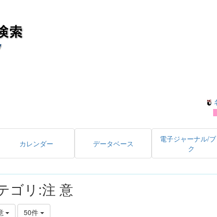
電子ジャーナル/ブ
カレンダー
データベース
ク
テゴリ:注 意
意
50件