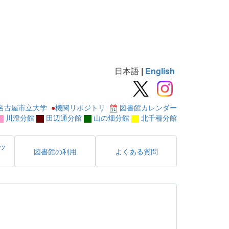
日本語
|
English
名古屋市立大学
●
機関リポジトリ
図書館カレンダー
川澄分館
田辺通分館
山の畑分館
北千種分館
ッ
図書館の利用
よくある質問