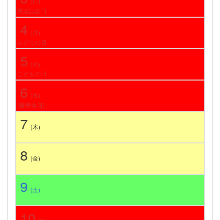
(日)
憲法記念日
4
(月)
みどりの日
5
(火)
こどもの日
6
(水)
(振替休日)
7
(木)
8
(金)
9
(土)
10