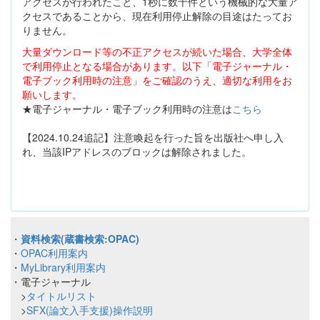
アクセスが行われたこと、1秒に数十件という機械的な大量ア
クセスであることから、現在利用停止解除の目途はたってお
りません。
大量ダウンロード等の不正アクセスが続いた場合、大学全体
で利用停止となる場合があります。以下「電子ジャーナル・
電子ブック利用時の注意」をご確認のうえ、適切な利用をお
願いします。
★電子ジャーナル・電子ブック利用時の注意は
こちら
【2024.10.24追記】注意喚起を行った旨を出版社へ申し入
れ、当該IPアドレスのブロックは解除されました。
・
資料検索(蔵書検索:OPAC)
・
OPAC利用案内
・
MyLibrary利用案内
・電子ジャーナル
>
タイトルリスト
>
SFX(論文入手支援)操作説明