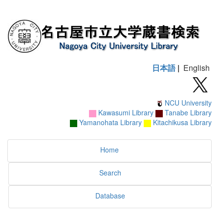
日本語
|
English
NCU University
Kawasumi Library
Tanabe Library
Yamanohata Library
Kitachikusa Library
Home
Search
Database