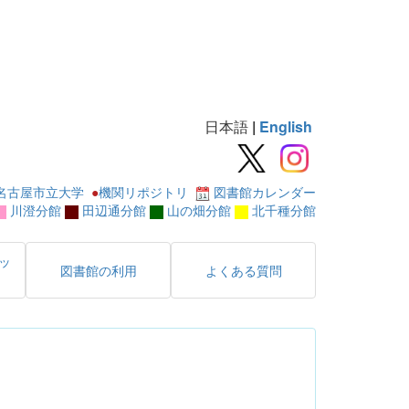
日本語
|
English
名古屋市立大学
●
機関リポジトリ
図書館カレンダー
川澄分館
田辺通分館
山の畑分館
北千種分館
ッ
図書館の利用
よくある質問