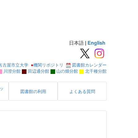
日本語
|
English
名古屋市立大学
●
機関リポジトリ
図書館カレンダー
川澄分館
田辺通分館
山の畑分館
北千種分館
ッ
図書館の利用
よくある質問