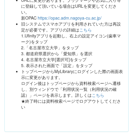
に登録して頂いている場合はURLを変更してくださ
い。
新OPAC
https://opac.adm.nagoya-cu.ac.jp/
旧システムでスマホアプリを利用されていた方は再設
定が必要です。アプリの詳細は
こちら
1.Ufinityアプリを起動し、右上の設定アイコン(歯車マ
ーク)をタップ
2.「名古屋市立大学」をタップ
3. 都道府県選択から「愛知県」を選択
4. 名古屋市立大学[選択可]をタップ
5. 表示された画面で「設定」をタップ
トップページからMyLibraryにログインした際の画面表
示に変更があります。
ログイン後はトップページから資料検索ページへ遷移
し、別ウィンドウで「利用状況一覧（利用状況の確
認）」ページを表示します。詳しくは
こちら
★終了時には資料検索ページでログアウトしてくださ
い