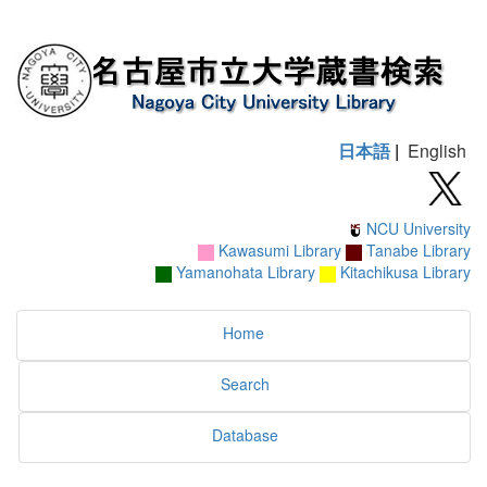
日本語
|
English
NCU University
Kawasumi Library
Tanabe Library
Yamanohata Library
Kitachikusa Library
Home
Search
Database