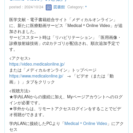
posted : 2024/10/24
図書館
Category:
＊
医学文献・電子書籍総合サイト「メディカルオンライン」
に、新たに医療動画サービス「Medical＊Online Video」が追
加されました。
サービススタート時は「リハビリテーション」「医用画像・
診療放射線技術」の2カテゴリが配信され、順次追加予定で
す。
<アクセス>
https://video.medicalonline.jp/
または「メディカルオンライン」トップページ
https://www.medicalonline.jp/
→ 「ビデオ（または「動
画」）」タブをクリック
<視聴方法>
★学内LANからの接続に加え、Myページアカウントへのログ
インが必要です。
★学外からは、リモートアクセスログインをすることでビデ
オ視聴ができます。
学内LANに接続したPCより「
Medical＊Online Video
」にアク
セス