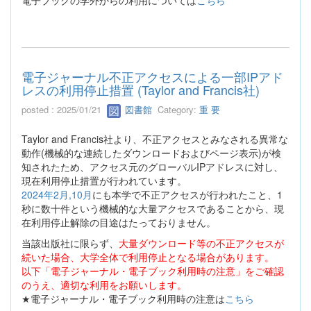
電子ブックの学外からの利用については
こちら
電子ジャーナル不正アクセスによる一部IPアド
レスの利用停止措置 (Taylor and Francis社)
posted : 2025/01/21
図書館
Category:
重 要
Taylor and Francis社より、不正アクセスとみなされる異常な
動作(機械的な連続したダウンロードおよびページ表示)が検
知されたため、アクセス元のグローバルIPアドレスに対し、
現在利用停止措置が行われています。
2024年2月,10月
にも本学で不正アクセスが行われたこと、1
秒に数十件という機械的な大量アクセスであることから、現
在利用停止解除の目途はたっておりません。
当該出版社に限らず、
大量ダウンロード等の不正アクセスが
続いた場合、大学全体で利用停止となる場合があります。
以下「電子ジャーナル・電子ブック利用時の注意」をご確認
のうえ、適切な利用をお願いします。
★電子ジャーナル・電子ブック利用時の注意は
こちら