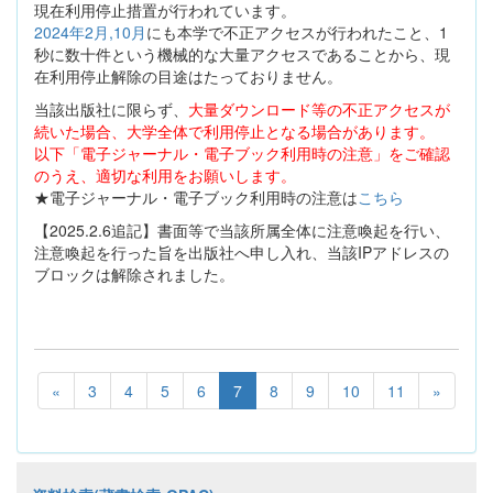
現在利用停止措置が行われています。
2024年2月,10月
にも本学で不正アクセスが行われたこと、1
秒に数十件という機械的な大量アクセスであることから、現
在利用停止解除の目途はたっておりません。
当該出版社に限らず、
大量ダウンロード等の不正アクセスが
続いた場合、大学全体で利用停止となる場合があります。
以下「電子ジャーナル・電子ブック利用時の注意」をご確認
のうえ、適切な利用をお願いします。
★電子ジャーナル・電子ブック利用時の注意は
こちら
【2025.2.6追記】書面等で当該所属全体に注意喚起を行い、
注意喚起を行った旨を出版社へ申し入れ、当該IPアドレスの
ブロックは解除されました。
«
3
4
5
6
7
8
9
10
11
»