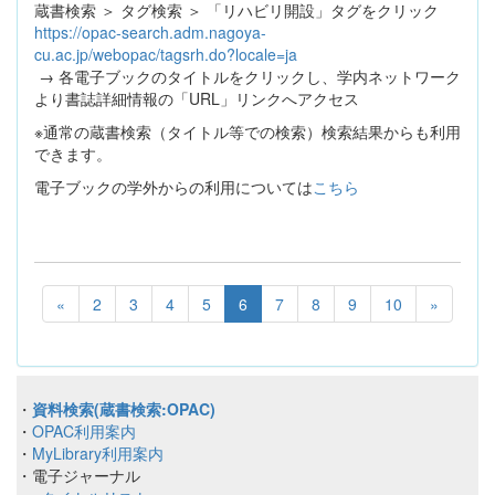
蔵書検索 ＞ タグ検索 ＞ 「リハビリ開設」タグをクリック
https://opac-search.adm.nagoya-
cu.ac.jp/webopac/tagsrh.do?locale=ja
→ 各電子ブックのタイトルをクリックし、学内ネットワーク
より書誌詳細情報の「URL」リンクへアクセス
※通常の蔵書検索（タイトル等での検索）検索結果からも利用
できます。
電子ブックの学外からの利用については
こちら
«
2
3
4
5
6
7
8
9
10
»
・
資料検索(蔵書検索:OPAC)
・
OPAC利用案内
・
MyLibrary利用案内
・電子ジャーナル